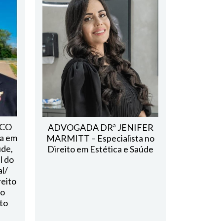
ICO
ADVOGADA DRª JENIFER
a em
MARMITT – Especialista no
úde,
Direito em Estética e Saúde
l do
al/
reito
ão
ito