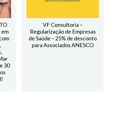
NTO
VF Consultoria –
s em
Regularização de Empresas
 com
de Saúde – 25% de desconto
,
para Associados ANESCO
,
Mar
e 30
dos
l!