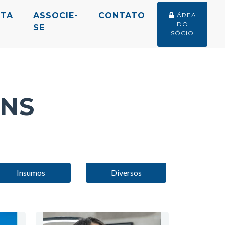
STA
ASSOCIE-
CONTATO
ÁREA
DO
SE
SÓCIO
ENS
Insumos
Diversos