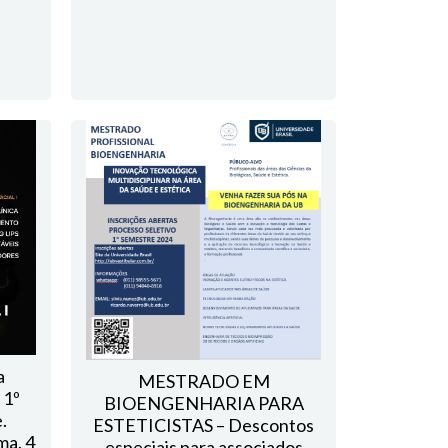
a
MESTRADO EM
 1º
BIOENGENHARIA PARA
.
ESTETICISTAS – Descontos
ma. 4
especiais para associados