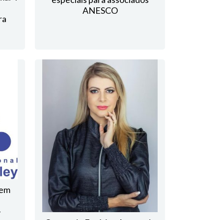
ANESCO
ra
 em
–