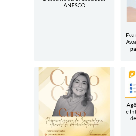
ANESCO
Evan
Ava
pa
Agê
e In
de