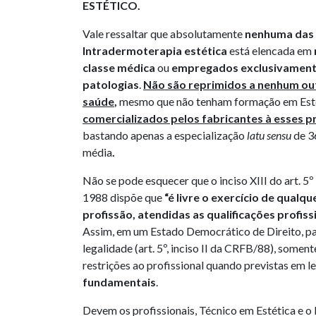
ESTÉTICO.
Vale ressaltar que absolutamente
nenhuma das 
Intradermoterapia estética
está elencada em
classe médica
ou
empregados exclusivament
patologias
.
Não são reprimidos a nenhum out
saúde
,
mesmo que não tenham formação em Est
comercializados pelos fabricantes à esses pr
bastando apenas a especialização
latu sensu
de 3
média
.
Não se pode esquecer que o inciso XIII do art. 5º
1988 dispõe que
“é livre o exercício de qualqu
profissão, atendidas as qualificações profiss
Assim, em um Estado Democrático de Direito, pa
legalidade (art. 5º, inciso II da CRFB/88), soment
restrições ao profissional quando previstas em le
fundamentais
.
Devem os profissionais, Técnico em Estética e o 