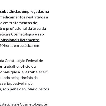
substâncias empregadas na
medicamentos restritivos à
e em tratamentos de
ro profissional da área da
ética e Cosmetologia
e são
ofissionais livremente
,
60 horas em estética, em
 da Constituição Federal de
er trabalho, ofício ou
ionais que a lei estabelecer”
.
utado pelo princípio da
e seria possível impor
i,
sob pena de violar direitos
Esteticista e Cosmetólogo, ter