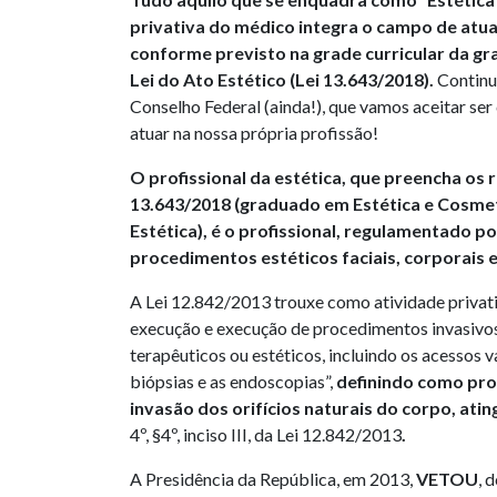
privativa do médico integra o campo de atua
conforme previsto na grade curricular da gr
Lei do Ato Estético (Lei 13.643/2018).
Continu
Conselho Federal (ainda!), que vamos aceitar ser
atuar na nossa própria profissão!
O profissional da estética, que preencha os r
13.643/2018 (graduado em Estética e Cosme
Estética), é o profissional, regulamentado po
procedimentos estéticos faciais, corporais e
A Lei 12.842/2013 trouxe como atividade privati
execução e execução de procedimentos invasivos
terapêuticos ou estéticos, incluindo os acessos 
biópsias e as endoscopias”,
definindo como pro
invasão dos orifícios naturais do corpo, ati
4º, §4º, inciso III, da Lei 12.842/2013
.
A Presidência da República, em 2013,
VETOU
, 