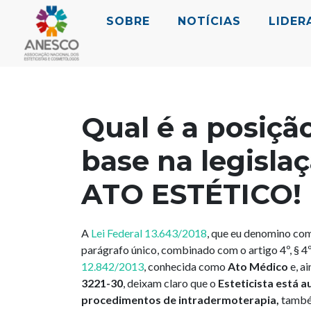
SOBRE
NOTÍCIAS
LIDER
Qual é a posiçã
base na legisla
ATO ESTÉTICO!
A
Lei Federal 13.643/2018
, que eu denomino c
parágrafo único, combinado com o artigo 4º, § 4º,
12.842/2013
, conhecida como
Ato Médico
e, a
3221-30
, deixam claro que o
Esteticista está au
procedimentos de intradermoterapia,
també