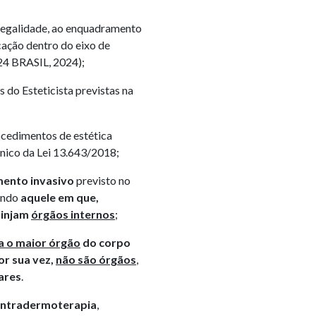
egalidade, ao enquadramento
cação dentro do eixo de
24 BRASIL, 2024);
o Esteticista previstas na
edimentos de estética
 único da Lei 13.643/2018;
ento invasivo
previsto no
sendo
aquele em que,
tinjam
órgãos internos
;
ja o maior órgão
do corpo
por sua vez,
não são órgãos
,
ares
.
intradermoterapia
,