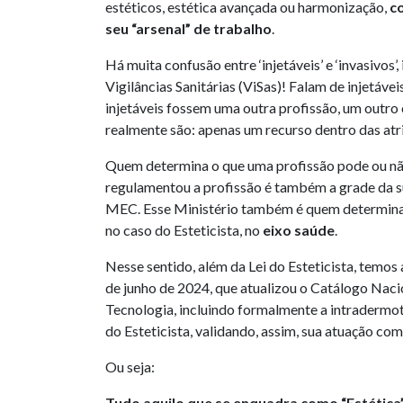
estéticos, estética avançada ou harmonização,
c
seu “arsenal” de trabalho
.
Há muita confusão entre ‘injetáveis’ e ‘invasivos’,
Vigilâncias Sanitárias (ViSas)! Falam de injetávei
injetáveis fossem uma outra profissão, um outro
realmente são: apenas um recurso dentro das atr
Quem determina o que uma profissão pode ou não
regulamentou a profissão é também a grade da s
MEC. Esse Ministério também é quem determina e
no caso do Esteticista, no
eixo saúde
.
Nesse sentido, além da Lei do Esteticista, temos
de junho de 2024, que atualizou o Catálogo Naci
Tecnologia, incluindo formalmente a intradermo
do Esteticista, validando, assim, sua atuação com
Ou seja:
Tudo aquilo que se enquadra como “Estética”