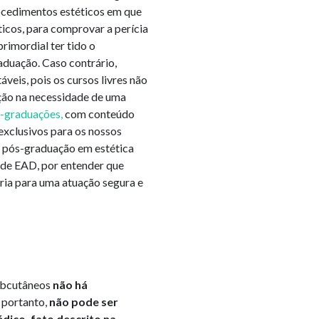
ocedimentos estéticos em que
ticos, para comprovar a perícia
primordial ter tido o
aduação. Caso contrário,
veis, pois os cursos livres não
o na necessidade de uma
-graduações,
com conteúdo
exclusivos para os nossos
 pós-graduação em estética
ade EAD, por entender que
ria para uma atuação segura e
subcutâneos
não há
 portanto,
não pode ser
dico, fato descrito na