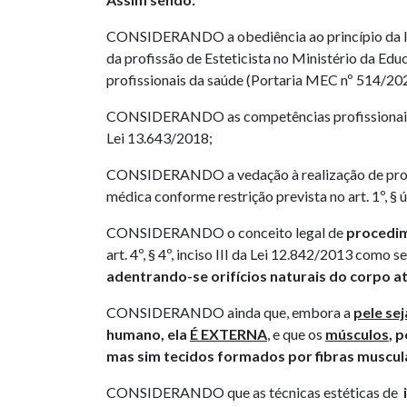
CONSIDERANDO a obediência ao princípio da l
da profissão de Esteticista no Ministério da Edu
profissionais da saúde (Portaria MEC nº 514/20
CONSIDERANDO as competências profissionais d
Lei 13.643/2018;
CONSIDERANDO a vedação à realização de proc
médica conforme restrição prevista no art. 1º, §
CONSIDERANDO o conceito legal de
procedim
art. 4º, § 4º, inciso III da Lei 12.842/2013 como 
adentrando-se orifícios naturais do corpo a
CONSIDERANDO ainda que, embora a
pele se
humano, ela
É EXTERNA
, e que os
músculos
, 
mas sim tecidos formados por fibras muscul
CONSIDERANDO que as técnicas estéticas de