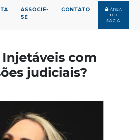
STA
ASSOCIE-
CONTATO
ÁREA
DO
SE
SÓCIO
 Injetáveis com
ões judiciais?