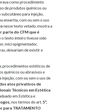
iderava como procedimento
uso de produtos químicos ou
do subcutâneo para injeção,
 ou enxertia, com ou sem o uso
do
nesse texto vetado, mostra a
r parte do CFM que é
o o texto inteiro tivesse sido
or, micropigmentador,
as, deixariam de existir e
a, procedimentos estéticos de
s químicos ou abrasivos e
a injeção, com ou sem o uso de
dos atos privativos de
ionais Técnicos em Estética
aduado em Estética e
logos,
nos termos do art.
5º,
do for para TRATAMENTO