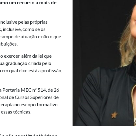
omo um recurso a mais de
 inclusive pelas próprias
s, inclusive, como se os
 campo de atuação e não o que
ibuições.
 exercer, além da lei que
ua graduação criada pelo
m qual eixo está a profissão,
 a Portaria MEC nº 514, de 26
onal de Cursos Superiores de
terapia no escopo formativo
 essas técnicas.
 e não constitui atividade